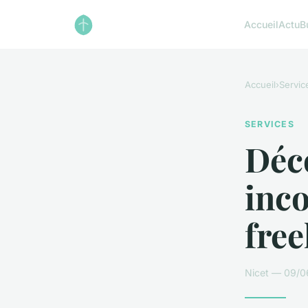
Accueil
Actu
B
Accueil
›
Servic
SERVICES
Déco
inco
free
Nicet — 09/06