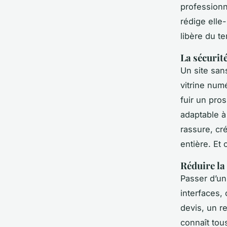
professionn
rédige elle
libère du t
La sécurit
Un site san
vitrine num
fuir un pro
adaptable à
rassure, cr
entière. Et c
Réduire la
Passer d’un 
interfaces,
devis, un r
connaît tous