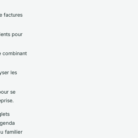
de factures
ients pour
ue combinant
yser les
pour se
eprise.
glets
’agenda
u familier