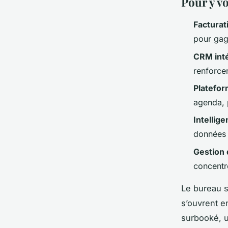
Pour y vo
Facturat
pour gag
CRM int
renforcer
Platefor
agenda, p
Intellige
données 
Gestion 
concentre
Le bureau s
s’ouvrent e
surbooké, u