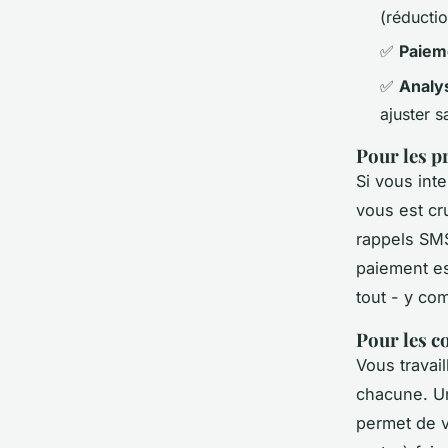
(réducti
✅
Paiem
✅
Analy
ajuster s
Pour les p
Si vous int
vous est cr
rappels SMS
paiement es
tout - y com
Pour les co
Vous travail
chacune. Un 
permet de v