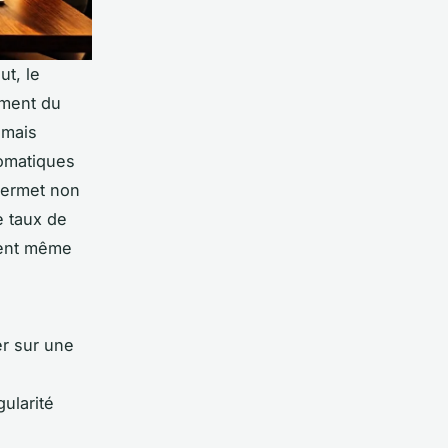
ut, le
iment du
 mais
tomatiques
permet non
e taux de
quent même
er sur une
ularité