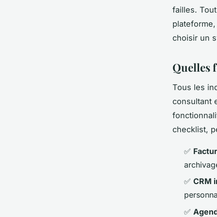
failles. To
plateforme,
choisir un 
Quelles f
Tous les in
consultant 
fonctionnali
checklist, 
✅
Factu
archivag
✅
CRM i
personna
✅
Agend