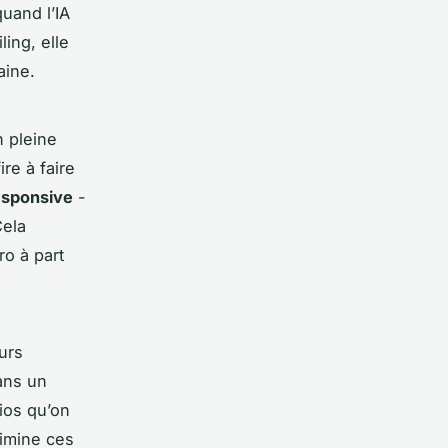
uand l’IA
ing, elle
aine.
n pleine
re à faire
esponsive
-
Cela
ro à part
eurs
dans un
ios qu’on
limine ces