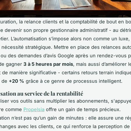
turation, la relance clients et la comptabilité de bout en bo
de devenir son propre gestionnaire administratif - au détr
ier. L’automatisation s’impose alors non comme un luxe,
écessité stratégique. Mettre en place des relances au
s ou des demandes d’avis Google après un rendez-vous 
de gagner
3 à 5 heures par mois
, mais aussi d’améliorer l
t de manière significative - certains retours terrain indi
e de
+20 %
grâce à ce genre de processus intelligent.
ation au service de la rentabilité
liser vos outils sans multiplier les abonnements, s'appuy
ture comme
Propelsia
offre un gain de temps précieux.
ation n’est pas qu’un gain de minutes : elle assure une rég
hanges avec les clients, ce qui renforce la perception de