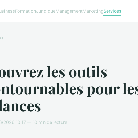
usiness
Formation
Juridique
Management
Marketing
Services
es
uvrez les outils
ntournables pour le
lances
/2026 10:17 — 10 min de lecture