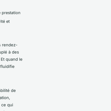
 prestation
ité et
es rendez-
uplé à des
 Et quand le
luidifie
bilité de
ation,
 ce qui