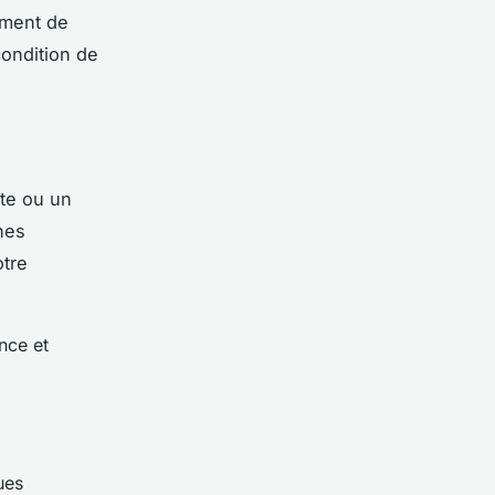
ement de
condition de
te ou un
nes
otre
nce et
ues