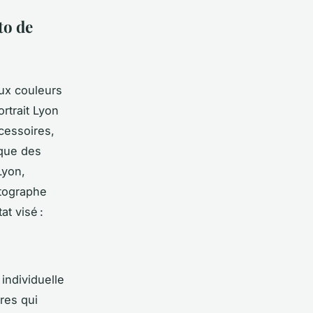
to de
aux couleurs
rtrait Lyon
ccessoires,
ique des
Lyon,
otographe
at visé :
individuelle
res qui