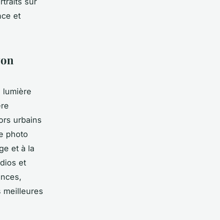
traits sur
nce et
yon
 lumière
ère
cors urbains
e photo
ge et à la
dios et
ances,
s meilleures