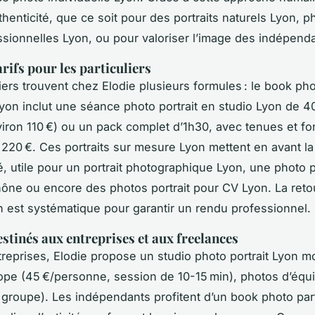
thenticité, que ce soit pour des portraits naturels Lyon, 
essionnelles Lyon, ou pour valoriser l’image des indépend
arifs pour les particuliers
liers trouvent chez Elodie plusieurs formules : le book ph
 Lyon inclut une séance photo portrait en studio Lyon de 4
iron 110 €) ou un pack complet d’1h30, avec tenues et f
à 220 €. Ces portraits sur mesure Lyon mettent en avant la
é, utile pour un portrait photographique Lyon, une photo p
hône ou encore des photos portrait pour CV Lyon. La ret
on est systématique pour garantir un rendu professionnel.
estinés aux entreprises et aux freelances
treprises, Elodie propose un studio photo portrait Lyon mo
pe (45 €/personne, session de 10-15 min), photos d’équi
 groupe). Les indépendants profitent d’un book photo part