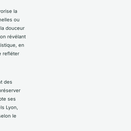
orise la
nelles ou
, la douceur
yon révélant
istique, en
 refléter
nt des
 préserver
pte ses
els Lyon,
selon le