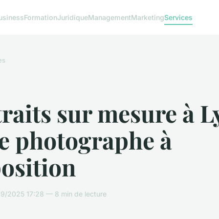
usiness
Formation
Juridique
Management
Marketing
Services
es
raits sur mesure à L
re photographe à
osition
9/2025 17:28 — 8 min de lecture