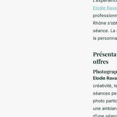
L’expérience
Elodie Rav
professionn
Rhône s’obt
séance. La 
la personnal
Présenta
offres
Photograph
Elodie Rav
créativité,
séances per
photo partic
une ambianc
d’une séanc