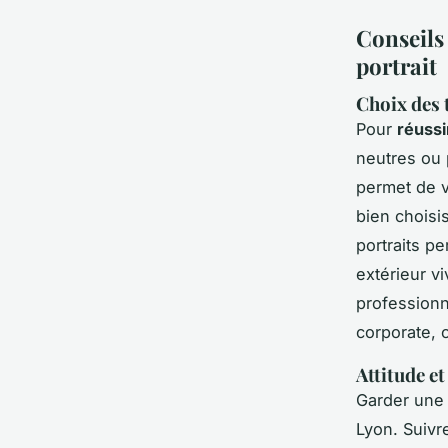
Conseils
portrait
Choix des 
Pour
réussi
neutres ou 
permet de v
bien choisi
portraits p
extérieur v
professionne
corporate, c
Attitude et
Garder une 
Lyon. Suivr