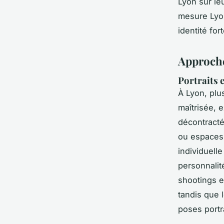
Lyon sur leu
mesure Lyon
identité for
Approche
Portraits e
À Lyon, plu
maîtrisée, 
décontracté
ou espaces 
individuell
personnalit
shootings e
tandis que 
poses portra