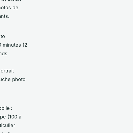
photos de
ants.
oto
0 minutes (2
onds
ortrait
ouche photo
bile :
pe (100 à
iculier