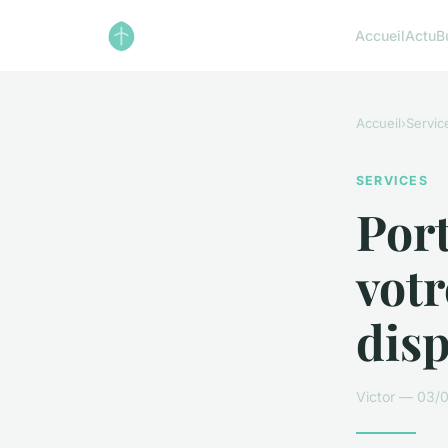
Accueil
Actu
B
Accueil
›
Servic
SERVICES
Port
vot
disp
Victor — 03/0