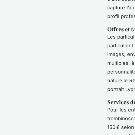
capture l’au
profil prof
Offres et t
Les particu
particulier
images, env
multiples, 
personnalit
naturelle R
portrait Ly
Services d
Pour les en
trombinosco
150 € selon