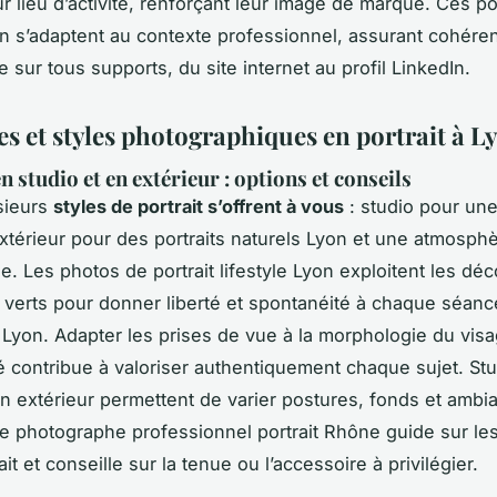
r lieu d’activité, renforçant leur image de marque. Ces por
 s’adaptent au contexte professionnel, assurant cohére
te sur tous supports, du site internet au profil LinkedIn.
s et styles photographiques en portrait à L
n studio et en extérieur : options et conseils
sieurs
styles de portrait s’offrent à vous
: studio pour une
extérieur pour des portraits naturels Lyon et une atmosph
e. Les photos de portrait lifestyle Lyon exploitent les dé
verts pour donner liberté et spontanéité à chaque séanc
e Lyon. Adapter les prises de vue à la morphologie du visa
é contribue à valoriser authentiquement chaque sujet. Stu
n extérieur permettent de varier postures, fonds et ambi
le photographe professionnel portrait Rhône guide sur le
it et conseille sur la tenue ou l’accessoire à privilégier.