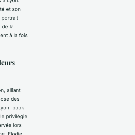
s à Lyon.
té et son
portrait
 de la
nt à la fois
leurs
, alliant
opose des
 Lyon, book
le privilégie
rvés lors
ne, Elodie