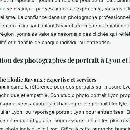
 et la réputation jouent un rôle clé pour attirer des client
aux
se distingue par ses années d’expérience, sa sensibili
alisme. La confiance dans un photographe professionnel 
ient en maîtrisant autant l’aspect technique qu’émotionnel
région lyonnaise valorise désormais des clichés qui reflète
ité et l’identité de chaque individu ou entreprise.
tion des photographes de portrait à Lyon et 
e Elodie Ravaux : expertise et services
aux
incarne la référence pour des portraits sur mesure Lyon
 technique et empathie. Son studio photo portrait Lyon pr
sonnalisées adaptées à chaque projet : portrait lifestyle
ulier Lyon, ou reportage portrait Lyon pour entreprises. El
e détendue et guidée, pour rassurer même les plus rése
e photo individuelle Lyon. Grâce à cette approche humai