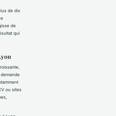
lus de dix
he
agisse de
ésultat qui
 Lyon
roissante,
La demande
notamment
CV ou sites
ues,